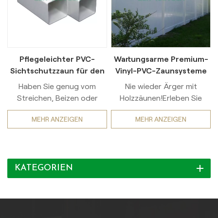
Pflegeleichter PVC-
Wartungsarme Premium-
Sichtschutzzaun für den
Vinyl-PVC-Zaunsysteme
Außenbereich
in Handelsqualität
Haben Sie genug vom
Nie wieder Ärger mit
Streichen, Beizen oder
Holzzäunen!Erleben Sie
Ersetzen verrotteter
dauerhafte Eleganz und
MEHR ANZEIGEN
MEHR ANZEIGEN
Holzzäune? Entdecken Sie
unkomplizierten Komfort mit
die dauerhafte Schönheit
unserem Premium-
und die mühelose Pflege
Vinylzaun. Dank seiner
unserer Premium-
atemberaubenden,
KATEGORIEN
Vinylzäune!Unsere
realistischen Holzstruktur
hochwertigen PVC-Zäune
und der UV-
wurden für
Schutztechnologie bietet
außergewöhnliche
er über 15 Jahre hinweg
Langlebigkeit entwickelt
unübertroffene