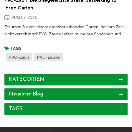
PVC-Zaun: Die pflegeleichte Stilverbesserung für
Ihren Garten
AUG 07, 2025
Träumen Sie von einem atemberaubenden Garten, der Ihre Zeit
nicht verschlingt? PVC-Zäune liefern mühelose Schönheit und
null Wartungsaufwand – deshalb ist es perfekt für Ihr Zuhause: ✨
Die Superkräfte von PVC: Wetterfester Champion: UV-beständig +
TAGS :
wasserdicht → Bleibt hell (weiß, grau oder in Sondertönen!) bei
PVC-Zaun
PVC-Zäune
sengender Sonne, starkem Regen und sogar Schnee. Kein
Verblassen, kein Verziehen. Pflege ohne lästige Hausarbeit:
Vergessen Sie Schrubben, Streichen oder Rostbeseitigung. Ein
KATEGORIEN
kurzes Abspülen mit dem Schlauch genügt – erledigt in wenigen
Minuten! Stark und sicher: Robust genug, um Kinder/Haustiere zu
Neuester Blog
schützen, aber dennoch leicht genug für den einfachen
Selbstaufbau (keine schweren Maschinen erforderlich!). 🏡 Perfekt
TAGS
für jeden Garten: Datenschutz-Boost: Massive Paneele
versperren den Blick der Nachbarn → Genießen Sie Ihren Garten in
Ruhe. Schickes Design: Gitteroberteile (wie das elegante Muster