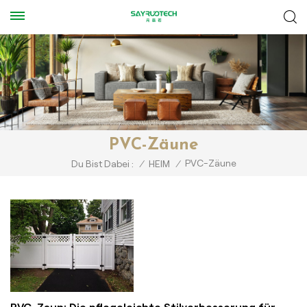
PVC-Zäune
PVC-Zäune
Du Bist Dabei :
/
HEIM
/