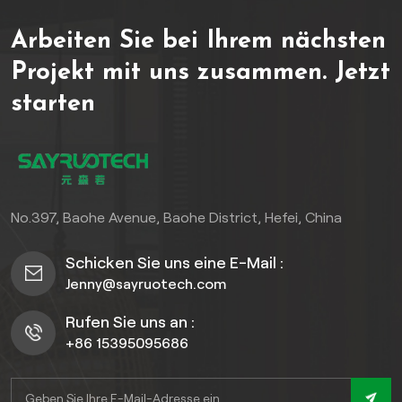
auf dem Foto) verleihen Charme ohne zusätzlichen Aufwand. All-
Climate-Held: Gedeiht in salzhaltiger Küstenluft, feuchten
Arbeiten Sie bei Ihrem nächsten
Regionen oder schneereichen Gebieten – nichts kann es
bremsen! Verschwenden Sie keine Wochenenden mehr mit der
Projekt mit uns zusammen.
Jetzt
Zaunpflege. PVC-Zäune lassen Ihren Garten mühelos erstrahlen.
starten
No.397, Baohe Avenue, Baohe District, Hefei, China
Schicken Sie uns eine E-Mail :
Jenny@sayruotech.com
Rufen Sie uns an :
+86 15395095686