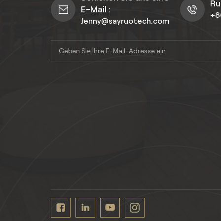
Ru
E-Mail :
+8
Jenny@sayruotech.com