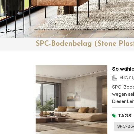
SPC-Bodenbelag (Stone Plas
So wähle
AUG 01
SPC-Boden
wegen sei
Dieser Lei
Bodenbel
Kern (Kalk
TAGS :
Schichten
SPC-Bo
Flecken​ D