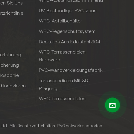
WPC-Abstandszaun Im Trend
ren Sie Uns
UV-Beständiger PVC-Zaun
zrichtlinie
WPC-Abfallbehälter
WPC-Regenschutzsystem
Deckclips Aus Edelstahl 304
WPC-Terrassendielen-
serfahrung
Hardware
sicherung
PVC-Wandverkleidungsfabrik
ilosophie
Terrassendielen Mit 3D-
d Innovieren
Prägung
WPC-Terrassendielen
td.. Alle Rechte vorbehalten .
IPv6 network supported.