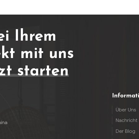
ei Ihrem
kt mit uns
zt starten
Informat
Über Uns
Nachricht
hina
Der Blog