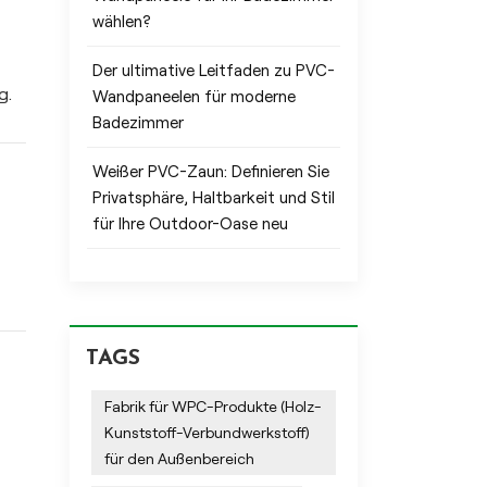
Bei
wählen?
Der ultimative Leitfaden zu PVC-
g.
Wandpaneelen für moderne
Badezimmer
Weißer PVC-Zaun: Definieren Sie
Privatsphäre, Haltbarkeit und Stil
und
für Ihre Outdoor-Oase neu
auf,
n
auf
ich
TAGS
r
Fabrik für WPC-Produkte (Holz-
e
Kunststoff-Verbundwerkstoff)
für den Außenbereich