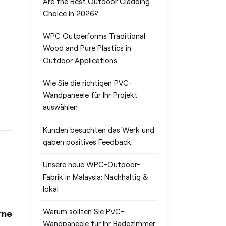
Are the Best Outdoor Cladding
Choice in 2026?
hl
WPC Outperforms Traditional
et
Wood and Pure Plastics in
Outdoor Applications
tive
Wie Sie die richtigen PVC-
Wandpaneele für Ihr Projekt
auswählen
ne
Kunden besuchten das Werk und
gaben positives Feedback.
rn
Unsere neue WPC-Outdoor-
Fabrik in Malaysia: Nachhaltig &
lokal
.
s
Warum sollten Sie PVC-
rne
Wandpaneele für Ihr Badezimmer