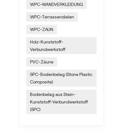
WPC-WANDVERKLEIDUNG
 zum
e
WPC-Terrassendielen
ge
ät.
 für
WPC-ZAUN
e
Holz-Kunststoff-
Verbundwerkstoff
PVC-Zäune
nde
SPC-Bodenbelag (Stone Plastic
n.
Composite)
che
.
Bodenbelag aus Stein-
Kunststoff-Verbundwerkstoff
(SPC)