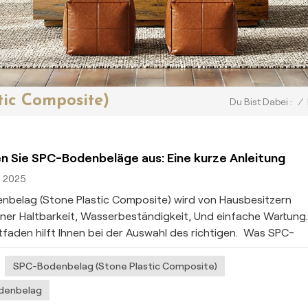
tic Composite)
/
Du Bist Dabei :
n Sie SPC-Bodenbeläge aus: Eine kurze Anleitung
, 2025
belag (Stone Plastic Composite) wird von Hausbesitzern
ner Haltbarkeit, Wasserbeständigkeit, Und einfache Wartung.
tfaden hilft Ihnen bei der Auswahl des richtigen.​ Was SPC-
äge so besonders macht SPC-Bodenbeläge haben eine starr
steinpulver + PVC), haltbarer als herkömmliches Vinyl. Seine
SPC-Bodenbelag (Stone Plastic Composite)
:​ Schützende Verschleißschicht: Widersteht Kratzern und
denbelag
ekorschicht: Realistische Holz-/Steinoptik​ Starrer SPC-Kern: