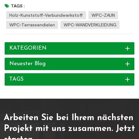
Streichen/Versiegeln erforderlich, spart Zeit und Kosten)✅
TAGS :
Umweltfreundlich & ungiftig (recycelte Materialien,
Holz-Kunststoff-Verbundwerkstoff
WPC-ZAUN
formaldehydfrei)✅ Langlebig und strapazierfähig (verschleißfest,
WPC-Terrassendielen
WPC-WANDVERKLEIDUNG
geeignet für gewerbliche und private Nutzung)
KATEGORIEN
Neuester Blog
TAGS
Arbeiten Sie bei Ihrem nächsten
Projekt mit uns zusammen.
Jetzt