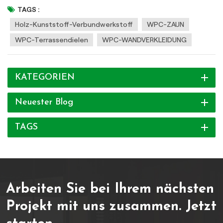
Streichen/Versiegeln erforderlich, spart Zeit und Kosten)✅
TAGS :
Umweltfreundlich & ungiftig (recycelte Materialien,
Holz-Kunststoff-Verbundwerkstoff
WPC-ZAUN
formaldehydfrei)✅ Langlebig und strapazierfähig (verschleißfest,
WPC-Terrassendielen
WPC-WANDVERKLEIDUNG
geeignet für gewerbliche und private Nutzung)
KATEGORIEN
Neuester Blog
TAGS
Arbeiten Sie bei Ihrem nächsten
Projekt mit uns zusammen.
Jetzt