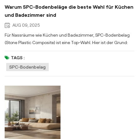
Warum SPC-Bodenbeläge die beste Wahl für Küchen
und Badezimmer sind
AUG 09, 2025
Für Nassräume wie Küchen und Badezimmer, SPC-Bodenbelag
(Stone Plastic Composite) ist eine Top-Wahl. Hier ist der Grund:
100 % wasserdicht: SPC-Bodenbelag widersteht Verschüttetem
und Feuchtigkeit und verhindert Verformungen oder Schimmel –
TAGS :
im Gegensatz zu Fliesen oder Laminat. Extrem langlebig: Sein
SPC-Bodenbelag
Stein-Kunststoff-Kern widersteht Kratzern, Dellen und starker
Beanspruchung und hält länger als Vinyl. Einfach zu installieren:
Dank einer Klickverschluss-System, es lässt sich schnell als
schwimmender Boden verlegen, perfekt für Heimwerker. Stilvoll
und vielseitig: Imitiert Holz/Stein mit hochauflösenden Drucken
und passt zu jedem Küchen- oder Badezimmerdesign. Sicher
und umweltfreundlich: Formaldehydfrei und recycelbar, mit Anti-
Rutsch-Textur für Nassbereiche. Kostengünstig: Lange
Lebensdauer (15–20 Jahre) und geringer Wartungsaufwand