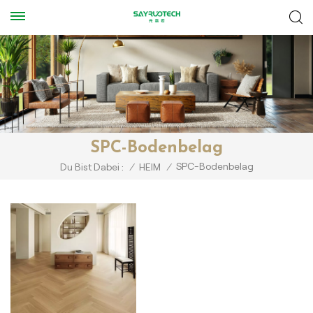
SPC-Bodenbelag
SPC-Bodenbelag
Du Bist Dabei :
/
HEIM
/